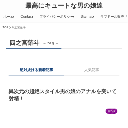
最高にキュートな男の娘達
ホーム
Contact
プライバシーポリシー
Sitemap
ラブドール販売「
TOP
四之宮薙斗
四之宮薙斗
– tag –
絶対抜ける新着記事
人気記事
異次元の超絶スタイル男の娘のアナルを突いて
射精！
男の娘